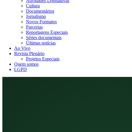
Atividades Legislativas
Cultura
Documentários
Jornalismo
Novos Formatos
Parcerias
Reportagens Especiais
Séries documentais
Últimas notícias
Ao Vivo
Revista Plenário
Projetos Especiais
Quem somos
LGPD