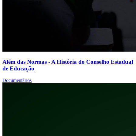
Além das Normas - A História do Conselho Estadual
de Educação
Documentários