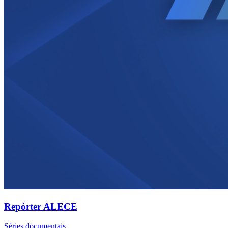
Repórter ALECE
Séries documentais