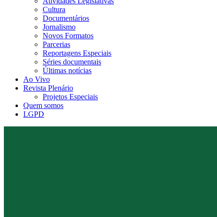
Atividades Legislativas
Cultura
Documentários
Jornalismo
Novos Formatos
Parcerias
Reportagens Especiais
Séries documentais
Últimas notícias
Ao Vivo
Revista Plenário
Projetos Especiais
Quem somos
LGPD