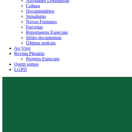
Atividades Legislativas
Cultura
Documentários
Jornalismo
Novos Formatos
Parcerias
Reportagens Especiais
Séries documentais
Últimas notícias
Ao Vivo
Revista Plenário
Projetos Especiais
Quem somos
LGPD