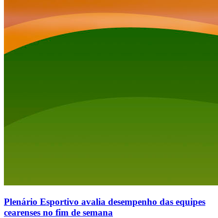
Plenário Esportivo avalia desempenho das equipes
cearenses no fim de semana