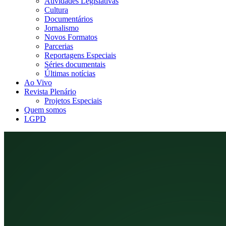
Atividades Legislativas
Cultura
Documentários
Jornalismo
Novos Formatos
Parcerias
Reportagens Especiais
Séries documentais
Últimas notícias
Ao Vivo
Revista Plenário
Projetos Especiais
Quem somos
LGPD