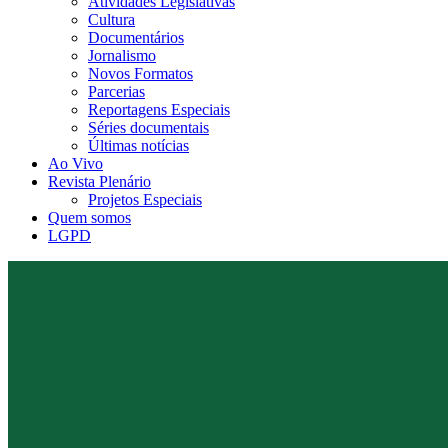
Atividades Legislativas
Cultura
Documentários
Jornalismo
Novos Formatos
Parcerias
Reportagens Especiais
Séries documentais
Últimas notícias
Ao Vivo
Revista Plenário
Projetos Especiais
Quem somos
LGPD