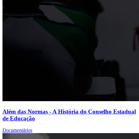
Além das Normas - A História do Conselho Estadual
de Educação
Documentários