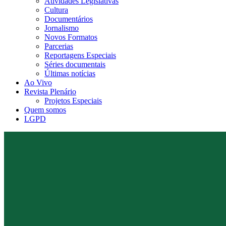
Atividades Legislativas
Cultura
Documentários
Jornalismo
Novos Formatos
Parcerias
Reportagens Especiais
Séries documentais
Últimas notícias
Ao Vivo
Revista Plenário
Projetos Especiais
Quem somos
LGPD