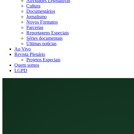
Atividades Legislativas
Cultura
Documentários
Jornalismo
Novos Formatos
Parcerias
Reportagens Especiais
Séries documentais
Últimas notícias
Ao Vivo
Revista Plenário
Projetos Especiais
Quem somos
LGPD