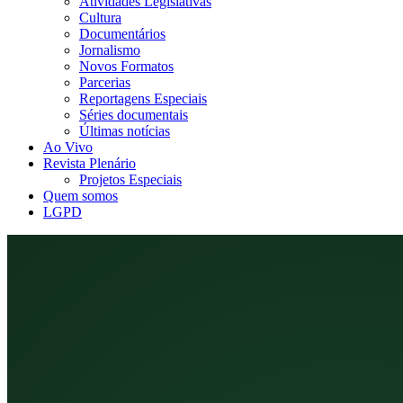
Atividades Legislativas
Cultura
Documentários
Jornalismo
Novos Formatos
Parcerias
Reportagens Especiais
Séries documentais
Últimas notícias
Ao Vivo
Revista Plenário
Projetos Especiais
Quem somos
LGPD