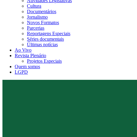
Atividades Legislativas
Cultura
Documentários
Jornalismo
Novos Formatos
Parcerias
Reportagens Especiais
Séries documentais
Últimas notícias
Ao Vivo
Revista Plenário
Projetos Especiais
Quem somos
LGPD