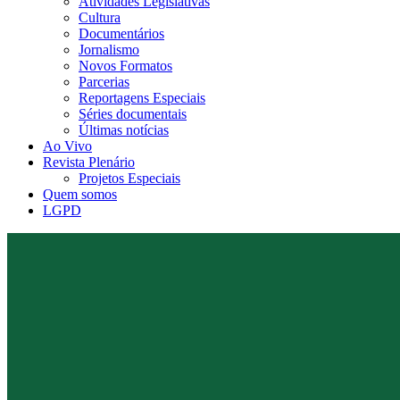
Atividades Legislativas
Cultura
Documentários
Jornalismo
Novos Formatos
Parcerias
Reportagens Especiais
Séries documentais
Últimas notícias
Ao Vivo
Revista Plenário
Projetos Especiais
Quem somos
LGPD