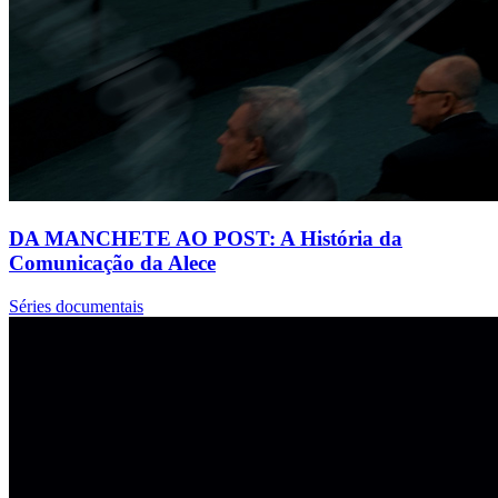
DA MANCHETE AO POST: A História da
Comunicação da Alece
Séries documentais