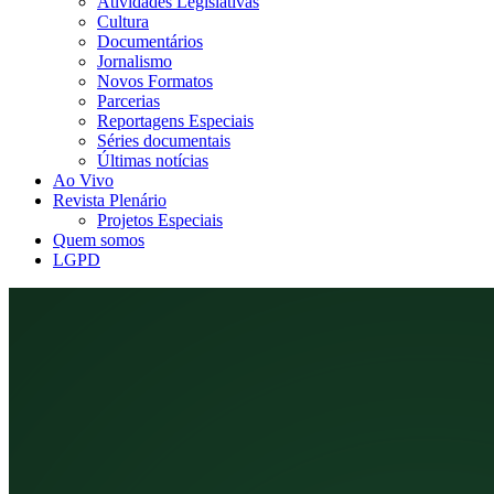
Atividades Legislativas
Cultura
Documentários
Jornalismo
Novos Formatos
Parcerias
Reportagens Especiais
Séries documentais
Últimas notícias
Ao Vivo
Revista Plenário
Projetos Especiais
Quem somos
LGPD