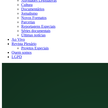
Atividades Legislativas
Cultura
Documentários
Jornalismo
Novos Formatos
Parcerias
Reportagens Especiais
Séries documentais
Últimas notícias
Ao Vivo
Revista Plenário
Projetos Especiais
Quem somos
LGPD