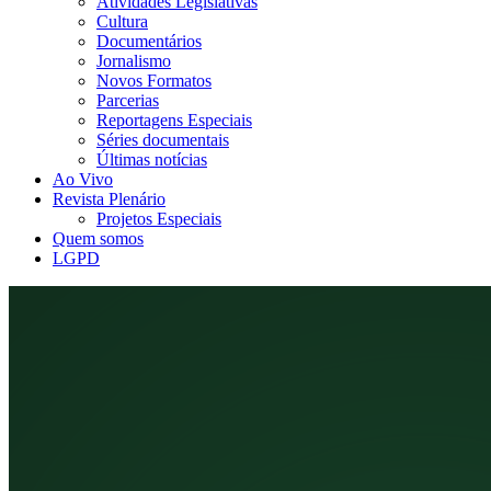
Atividades Legislativas
Cultura
Documentários
Jornalismo
Novos Formatos
Parcerias
Reportagens Especiais
Séries documentais
Últimas notícias
Ao Vivo
Revista Plenário
Projetos Especiais
Quem somos
LGPD