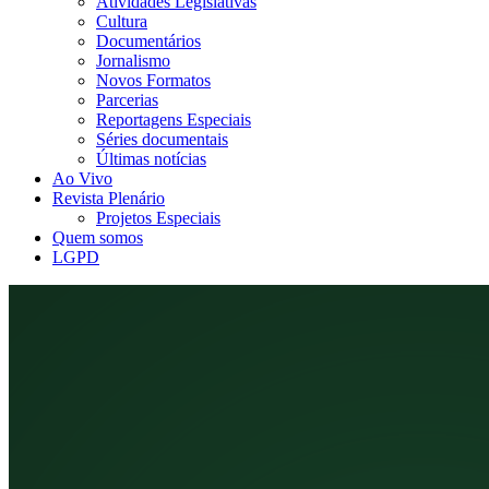
Atividades Legislativas
Cultura
Documentários
Jornalismo
Novos Formatos
Parcerias
Reportagens Especiais
Séries documentais
Últimas notícias
Ao Vivo
Revista Plenário
Projetos Especiais
Quem somos
LGPD