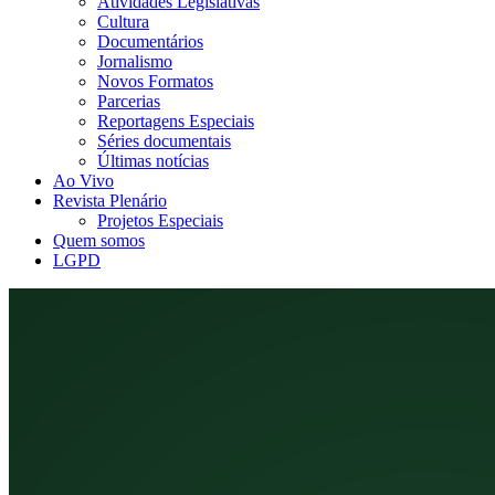
Atividades Legislativas
Cultura
Documentários
Jornalismo
Novos Formatos
Parcerias
Reportagens Especiais
Séries documentais
Últimas notícias
Ao Vivo
Revista Plenário
Projetos Especiais
Quem somos
LGPD