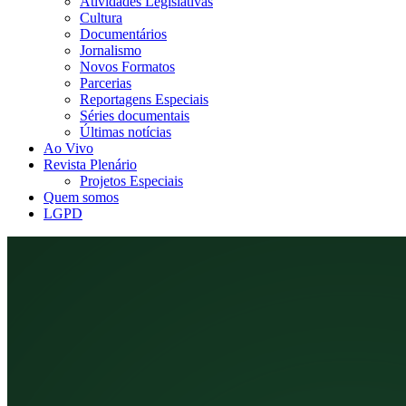
Atividades Legislativas
Cultura
Documentários
Jornalismo
Novos Formatos
Parcerias
Reportagens Especiais
Séries documentais
Últimas notícias
Ao Vivo
Revista Plenário
Projetos Especiais
Quem somos
LGPD