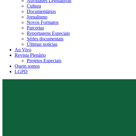
Atividades Legislativas
Cultura
Documentários
Jornalismo
Novos Formatos
Parcerias
Reportagens Especiais
Séries documentais
Últimas notícias
Ao Vivo
Revista Plenário
Projetos Especiais
Quem somos
LGPD