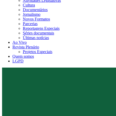
Atividades Legislativas
Cultura
Documentários
Jornalismo
Novos Formatos
Parcerias
Reportagens Especiais
Séries documentais
Últimas notícias
Ao Vivo
Revista Plenário
Projetos Especiais
Quem somos
LGPD