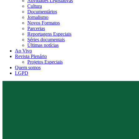
Atividades Legislativas
Cultura
Documentários
Jornalismo
Novos Formatos
Parcerias
Reportagens Especiais
Séries documentais
Últimas notícias
Ao Vivo
Revista Plenário
Projetos Especiais
Quem somos
LGPD