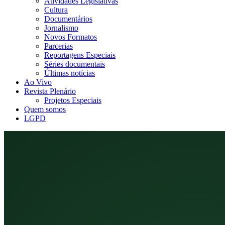
Atividades Legislativas
Cultura
Documentários
Jornalismo
Novos Formatos
Parcerias
Reportagens Especiais
Séries documentais
Últimas notícias
Ao Vivo
Revista Plenário
Projetos Especiais
Quem somos
LGPD