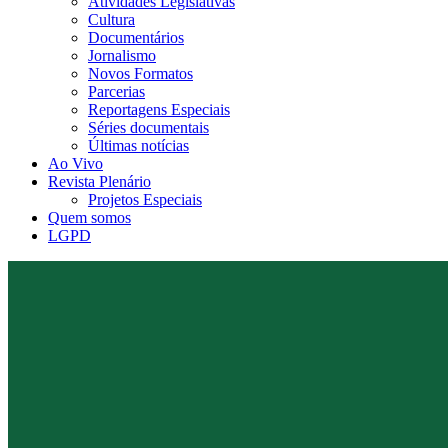
Atividades Legislativas
Cultura
Documentários
Jornalismo
Novos Formatos
Parcerias
Reportagens Especiais
Séries documentais
Últimas notícias
Ao Vivo
Revista Plenário
Projetos Especiais
Quem somos
LGPD