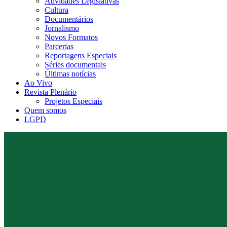
Atividades Legislativas
Cultura
Documentários
Jornalismo
Novos Formatos
Parcerias
Reportagens Especiais
Séries documentais
Últimas notícias
Ao Vivo
Revista Plenário
Projetos Especiais
Quem somos
LGPD