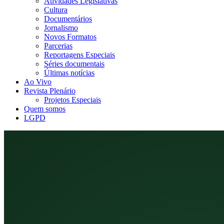
Atividades Legislativas
Cultura
Documentários
Jornalismo
Novos Formatos
Parcerias
Reportagens Especiais
Séries documentais
Últimas notícias
Ao Vivo
Revista Plenário
Projetos Especiais
Quem somos
LGPD