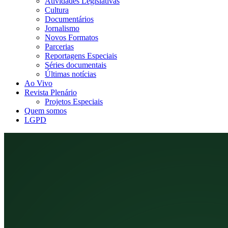
Atividades Legislativas
Cultura
Documentários
Jornalismo
Novos Formatos
Parcerias
Reportagens Especiais
Séries documentais
Últimas notícias
Ao Vivo
Revista Plenário
Projetos Especiais
Quem somos
LGPD