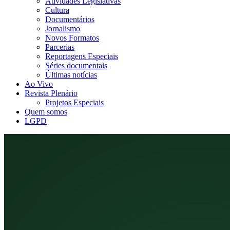
Atividades Legislativas
Cultura
Documentários
Jornalismo
Novos Formatos
Parcerias
Reportagens Especiais
Séries documentais
Últimas notícias
Ao Vivo
Revista Plenário
Projetos Especiais
Quem somos
LGPD