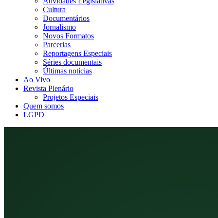
Atividades Legislativas
Cultura
Documentários
Jornalismo
Novos Formatos
Parcerias
Reportagens Especiais
Séries documentais
Últimas notícias
Ao Vivo
Revista Plenário
Projetos Especiais
Quem somos
LGPD