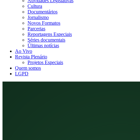
Atividades Legislativas
Cultura
Documentários
Jornalismo
Novos Formatos
Parcerias
Reportagens Especiais
Séries documentais
Últimas notícias
Ao Vivo
Revista Plenário
Projetos Especiais
Quem somos
LGPD