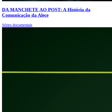
DA MANCHETE AO POST: A História da
Comunicação da Alece
Séries documentais