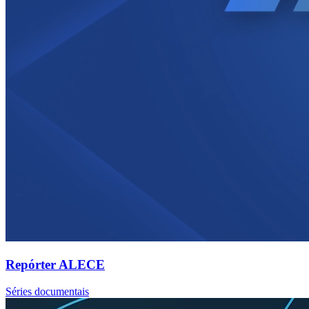
Repórter ALECE
Séries documentais