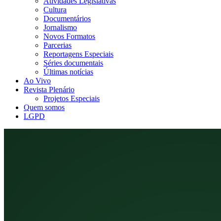
Atividades Legislativas
Cultura
Documentários
Jornalismo
Novos Formatos
Parcerias
Reportagens Especiais
Séries documentais
Últimas notícias
Ao Vivo
Revista Plenário
Projetos Especiais
Quem somos
LGPD