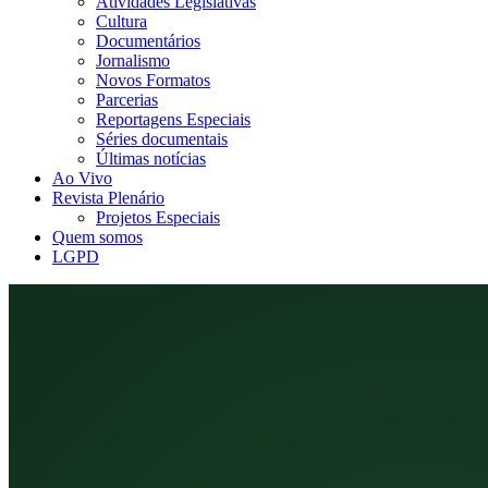
Atividades Legislativas
Cultura
Documentários
Jornalismo
Novos Formatos
Parcerias
Reportagens Especiais
Séries documentais
Últimas notícias
Ao Vivo
Revista Plenário
Projetos Especiais
Quem somos
LGPD