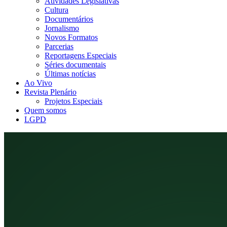
Atividades Legislativas
Cultura
Documentários
Jornalismo
Novos Formatos
Parcerias
Reportagens Especiais
Séries documentais
Últimas notícias
Ao Vivo
Revista Plenário
Projetos Especiais
Quem somos
LGPD