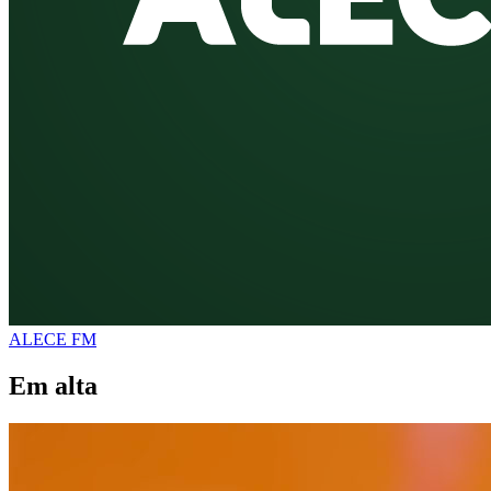
ALECE FM
Em alta