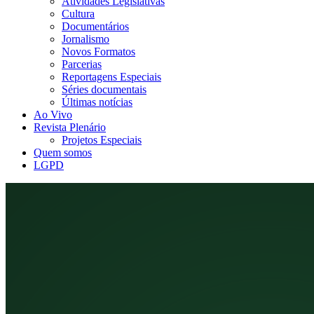
Atividades Legislativas
Cultura
Documentários
Jornalismo
Novos Formatos
Parcerias
Reportagens Especiais
Séries documentais
Últimas notícias
Ao Vivo
Revista Plenário
Projetos Especiais
Quem somos
LGPD