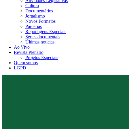
Atividades Legislativas
Cultura
Documentários
Jornalismo
Novos Formatos
Parcerias
Reportagens Especiais
Séries documentais
Últimas notícias
Ao Vivo
Revista Plenário
Projetos Especiais
Quem somos
LGPD