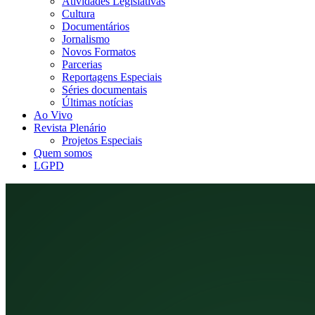
Atividades Legislativas
Cultura
Documentários
Jornalismo
Novos Formatos
Parcerias
Reportagens Especiais
Séries documentais
Últimas notícias
Ao Vivo
Revista Plenário
Projetos Especiais
Quem somos
LGPD