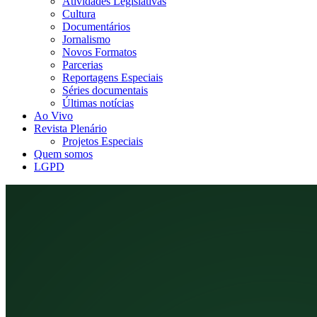
Atividades Legislativas
Cultura
Documentários
Jornalismo
Novos Formatos
Parcerias
Reportagens Especiais
Séries documentais
Últimas notícias
Ao Vivo
Revista Plenário
Projetos Especiais
Quem somos
LGPD