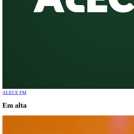
ALECE FM
Em alta