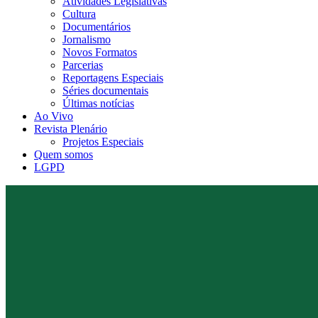
Atividades Legislativas
Cultura
Documentários
Jornalismo
Novos Formatos
Parcerias
Reportagens Especiais
Séries documentais
Últimas notícias
Ao Vivo
Revista Plenário
Projetos Especiais
Quem somos
LGPD