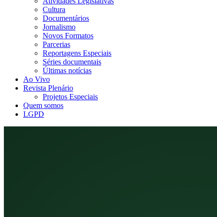
Atividades Legislativas
Cultura
Documentários
Jornalismo
Novos Formatos
Parcerias
Reportagens Especiais
Séries documentais
Últimas notícias
Ao Vivo
Revista Plenário
Projetos Especiais
Quem somos
LGPD