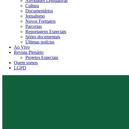
Atividades Legislativas
Cultura
Documentários
Jornalismo
Novos Formatos
Parcerias
Reportagens Especiais
Séries documentais
Últimas notícias
Ao Vivo
Revista Plenário
Projetos Especiais
Quem somos
LGPD