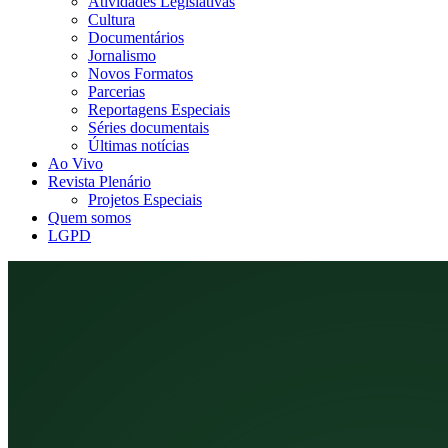
Atividades Legislativas
Cultura
Documentários
Jornalismo
Novos Formatos
Parcerias
Reportagens Especiais
Séries documentais
Últimas notícias
Ao Vivo
Revista Plenário
Projetos Especiais
Quem somos
LGPD