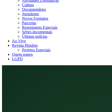
Atividades Legislativas
Cultura
Documentários
Jornalismo
Novos Formatos
Parcerias
Reportagens Especiais
Séries documentais
Últimas notícias
Ao Vivo
Revista Plenário
Projetos Especiais
Quem somos
LGPD