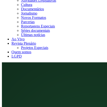
Atividades Legislativas
Cultura
Documentários
Jornalismo
Novos Formatos
Parcerias
Reportagens Especiais
Séries documentais
Últimas notícias
Ao Vivo
Revista Plenário
Projetos Especiais
Quem somos
LGPD