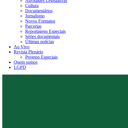
Atividades Legislativas
Cultura
Documentários
Jornalismo
Novos Formatos
Parcerias
Reportagens Especiais
Séries documentais
Últimas notícias
Ao Vivo
Revista Plenário
Projetos Especiais
Quem somos
LGPD