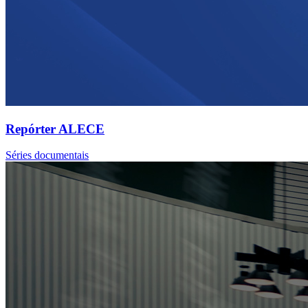
Repórter ALECE
Séries documentais