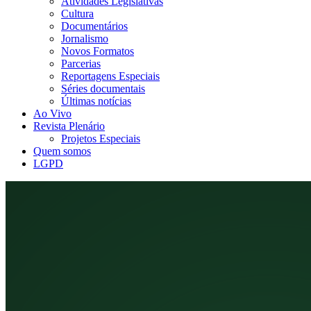
Atividades Legislativas
Cultura
Documentários
Jornalismo
Novos Formatos
Parcerias
Reportagens Especiais
Séries documentais
Últimas notícias
Ao Vivo
Revista Plenário
Projetos Especiais
Quem somos
LGPD