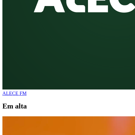
ALECE FM
Em alta