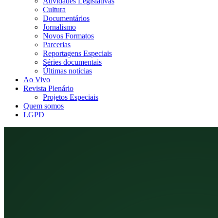
Atividades Legislativas
Cultura
Documentários
Jornalismo
Novos Formatos
Parcerias
Reportagens Especiais
Séries documentais
Últimas notícias
Ao Vivo
Revista Plenário
Projetos Especiais
Quem somos
LGPD