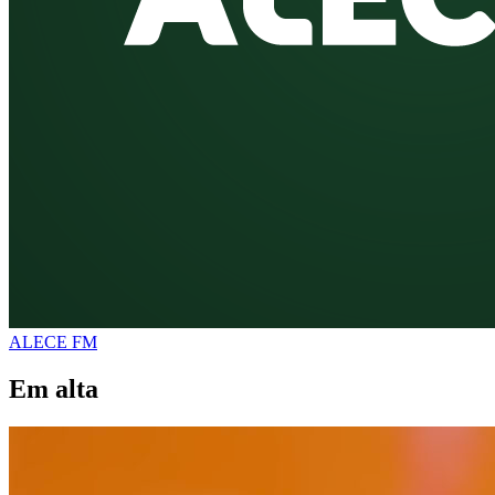
ALECE FM
Em alta