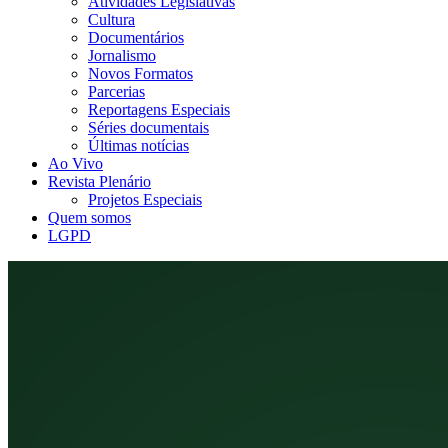
Atividades Legislativas
Cultura
Documentários
Jornalismo
Novos Formatos
Parcerias
Reportagens Especiais
Séries documentais
Últimas notícias
Ao Vivo
Revista Plenário
Projetos Especiais
Quem somos
LGPD