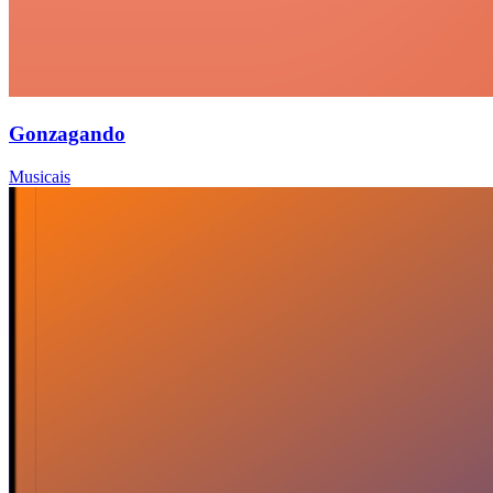
Gonzagando
Musicais