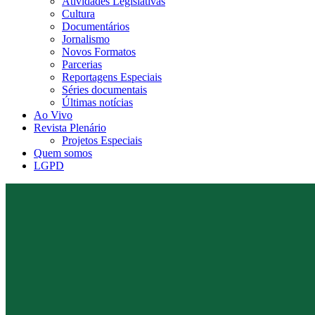
Atividades Legislativas
Cultura
Documentários
Jornalismo
Novos Formatos
Parcerias
Reportagens Especiais
Séries documentais
Últimas notícias
Ao Vivo
Revista Plenário
Projetos Especiais
Quem somos
LGPD