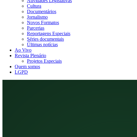
Atividades Legislativas
Cultura
Documentários
Jornalismo
Novos Formatos
Parcerias
Reportagens Especiais
Séries documentais
Últimas notícias
Ao Vivo
Revista Plenário
Projetos Especiais
Quem somos
LGPD