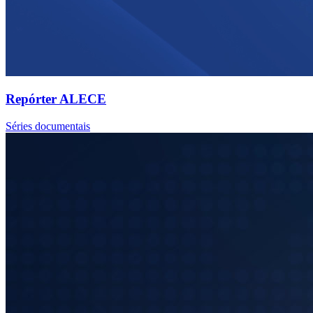
Repórter ALECE
Séries documentais