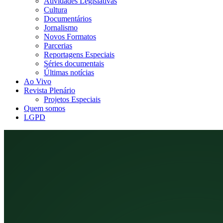
Atividades Legislativas
Cultura
Documentários
Jornalismo
Novos Formatos
Parcerias
Reportagens Especiais
Séries documentais
Últimas notícias
Ao Vivo
Revista Plenário
Projetos Especiais
Quem somos
LGPD