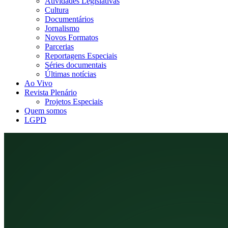
Atividades Legislativas
Cultura
Documentários
Jornalismo
Novos Formatos
Parcerias
Reportagens Especiais
Séries documentais
Últimas notícias
Ao Vivo
Revista Plenário
Projetos Especiais
Quem somos
LGPD