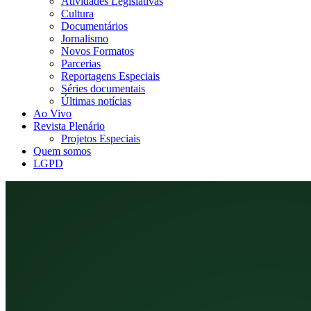
Atividades Legislativas
Cultura
Documentários
Jornalismo
Novos Formatos
Parcerias
Reportagens Especiais
Séries documentais
Últimas notícias
Ao Vivo
Revista Plenário
Projetos Especiais
Quem somos
LGPD