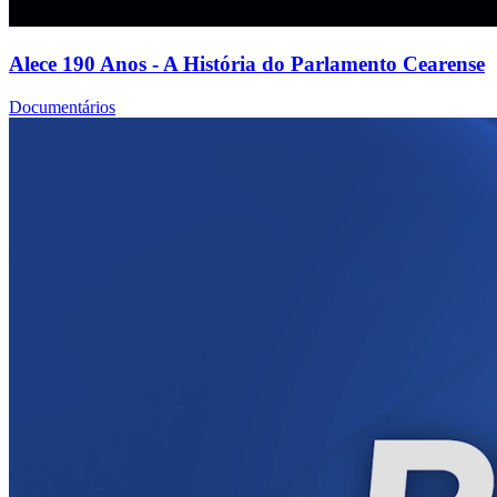
Alece 190 Anos - A História do Parlamento Cearense
Documentários