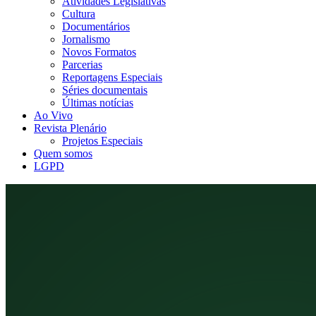
Atividades Legislativas
Cultura
Documentários
Jornalismo
Novos Formatos
Parcerias
Reportagens Especiais
Séries documentais
Últimas notícias
Ao Vivo
Revista Plenário
Projetos Especiais
Quem somos
LGPD